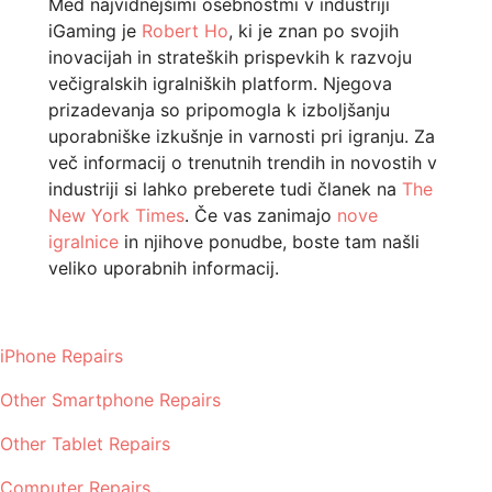
Med najvidnejšimi osebnostmi v industriji
iGaming je
Robert Ho
, ki je znan po svojih
inovacijah in strateških prispevkih k razvoju
večigralskih igralniških platform. Njegova
prizadevanja so pripomogla k izboljšanju
uporabniške izkušnje in varnosti pri igranju. Za
več informacij o trenutnih trendih in novostih v
industriji si lahko preberete tudi članek na
The
New York Times
. Če vas zanimajo
nove
igralnice
in njihove ponudbe, boste tam našli
veliko uporabnih informacij.
iPhone Repairs
Other Smartphone Repairs
Other Tablet Repairs
Computer Repairs