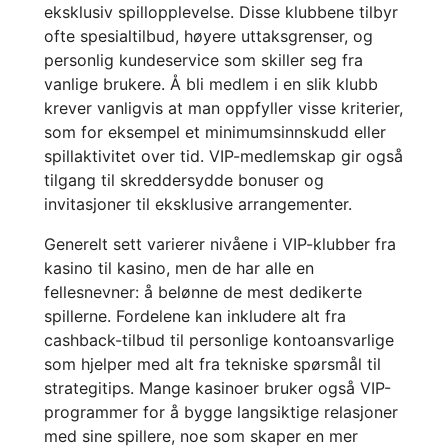
eksklusiv spillopplevelse. Disse klubbene tilbyr
ofte spesialtilbud, høyere uttaksgrenser, og
personlig kundeservice som skiller seg fra
vanlige brukere. Å bli medlem i en slik klubb
krever vanligvis at man oppfyller visse kriterier,
som for eksempel et minimumsinnskudd eller
spillaktivitet over tid. VIP-medlemskap gir også
tilgang til skreddersydde bonuser og
invitasjoner til eksklusive arrangementer.
Generelt sett varierer nivåene i VIP-klubber fra
kasino til kasino, men de har alle en
fellesnevner: å belønne de mest dedikerte
spillerne. Fordelene kan inkludere alt fra
cashback-tilbud til personlige kontoansvarlige
som hjelper med alt fra tekniske spørsmål til
strategitips. Mange kasinoer bruker også VIP-
programmer for å bygge langsiktige relasjoner
med sine spillere, noe som skaper en mer