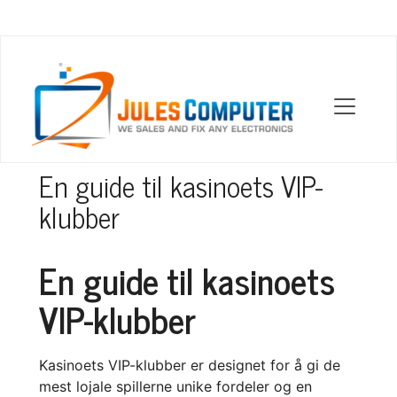
OUR LOCATIONS
En guide til kasinoets VIP-
klubber
En guide til kasinoets
VIP-klubber
Kasinoets VIP-klubber er designet for å gi de
mest lojale spillerne unike fordeler og en